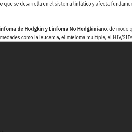
re
que se desarrolla en el sistema linfático y afecta fundamen
infoma de Hodgkin y Linfoma No Hodgkiniano
, de modo 
rmedades como la leucemia, el mieloma multiple, el HIV/SIDA